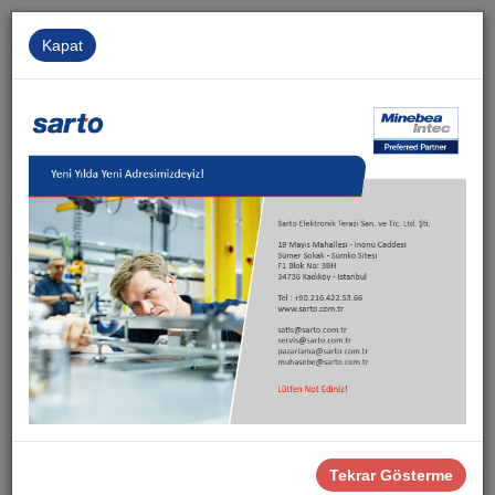
Kapat
Kurumsal
İnsan Kaynakları
İletişim
Sarto
Ürünler
Ex Çözümler
Tehlikeli Alan Load Cell'leri
PR 6251 PanCake Seviye Sensörü
Tekrar Gösterme
PR 6251 PanCake Seviye