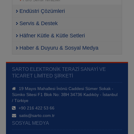
Endüstri Çözümleri
Servis & Destek
Häfner Kütle & Kütle Setleri
Haber & Duyuru & Sosyal Medya
SARTO ELEKTRONIK TERAZI SANAYI VE
TICARET LIMITED ŞIRKETI
19 Mayıs Mahallesi İnönü Caddesi Sümer Sokak -
Sümko Sitesi F1 Blok No: 3BH 34736 Kadıköy - İstanbul
/ Türkiye
+90 216 422 53 66
satis@sarto.com.tr
SOSYAL MEDYA