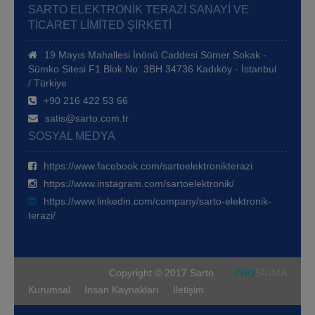
SARTO ELEKTRONIK TERAZI SANAYI VE
TICARET LIMITED ŞIRKETI
19 Mayıs Mahallesi İnönü Caddesi Sümer Sokak -
Sümko Sitesi F1 Blok No: 3BH 34736 Kadıköy - İstanbul
/ Türkiye
+90 216 422 53 66
satis@sarto.com.tr
SOSYAL MEDYA
https://www.facebook.com/sartoelektronikterazi
https://www.instagram.com/sartoelektronik/
https://www.linkedin.com/company/sarto-elektronik-
terazi/
Copyright © 2017 Sarto
PRO
SİGMA
Kurumsal
İnsan Kaynakları
İletişim