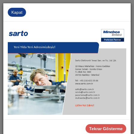
Kapat
Kurumsal
İnsan Kaynakları
İletişim
Sarto
Ürünler
Puro Serisi Teraziler
Tartım İndikatörleri
Tekrar Gösterme
Tartım İndikatörleri