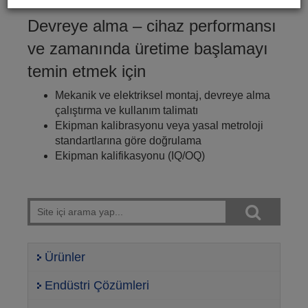
Devreye alma – cihaz performansı
ve zamanında üretime başlamayı
temin etmek için
Mekanik ve elektriksel montaj, devreye alma
çalıştırma ve kullanım talimatı
Ekipman kalibrasyonu veya yasal metroloji
standartlarına göre doğrulama
Ekipman kalifikasyonu (IQ/OQ)
Ürünler
Endüstri Çözümleri