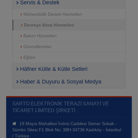
Servis & Destek
Mühendislik Destek Hizmetleri
Devreye Alma Hizmetleri
Bakım Hizmetleri
Güncellemeler
Eğitim
Häfner Kütle & Kütle Setleri
Haber & Duyuru & Sosyal Medya
SARTO ELEKTRONIK TERAZI SANAYI VE
TICARET LIMITED ŞIRKETI
19 Mayıs Mahallesi İnönü Caddesi Sümer Sokak -
Sümko Sitesi F1 Blok No: 3BH 34736 Kadıköy - İstanbul
/ Türkiye