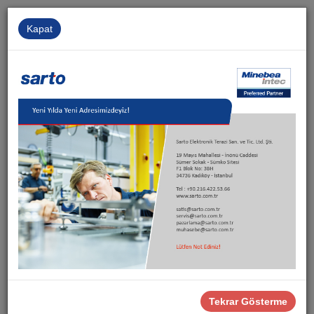
Kapat
Kurumsal
İnsan Kaynakları
İletişim
Sarto
Servis & Destek
Devreye Alma Hizmetleri
Devreye Alma Hizmetleri
Tekrar Gösterme