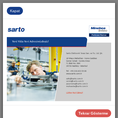
Kapat
Kurumsal
İnsan Kaynakları
İletişim
Sarto
Ürünler
Proses Yazılımları
İstatistiksel Proses Kontrolü
İstatistiksel Proses Kontrolü
Tekrar Gösterme