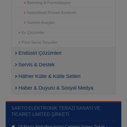
Batching & Formülasyon
İstatistiksel Proses Kontrolü
Yazılım Araçları
Ex Çözümler
Puro Serisi Teraziler
Endüstri Çözümleri
Servis & Destek
Häfner Kütle & Kütle Setleri
Haber & Duyuru & Sosyal Medya
SARTO ELEKTRONIK TERAZI SANAYI VE
TICARET LIMITED ŞIRKETI
19 Mayıs Mahallesi İnönü Caddesi Sümer Sokak -