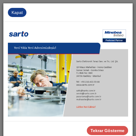
Kapat
Kurumsal
İnsan Kaynakları
İletişim
Sarto
Ürünler
Proses Yazılımları
Proses Yazılımları
Tekrar Gösterme
Minebea Intec, İstatistiksel Proses Kontrolü ve