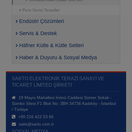
Puro Serisi Teraziler
Endüstri Çözümleri
Servis & Destek
Häfner Kütle & Kütle Setleri
Haber & Duyuru & Sosyal Medya
SARTO ELEKTRONIK TERAZI SANAYI VE
TICARET LIMITED ŞIRKETI
19 Mayıs Mahallesi İnönü Caddesi Sümer Sokak -
Sümko Sitesi F1 Blok No: 3BH 34736 Kadıköy - İstanbul
/ Türkiye
+90 216 422 53 66
satis@sarto.com.tr
SOSYAL MEDYA