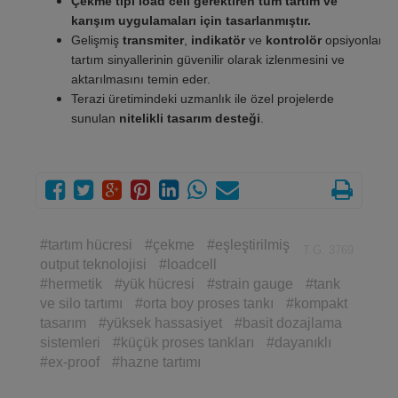
Çekme tipi load cell gerektiren tüm tartım ve
karışım uygulamaları için tasarlanmıştır.
Gelişmiş
transmiter
,
indikatör
ve
kontrolör
opsiyonları
tartım sinyallerinin güvenilir olarak izlenmesini ve
aktarılmasını temin eder.
Terazi üretimindeki uzmanlık ile özel projelerde
sunulan
nitelikli tasarım desteği
.
#tartım hücresi
#çekme
#eşleştirilmiş
T.G. 3769
output teknolojisi
#loadcell
#hermetik
#yük hücresi
#strain gauge
#tank
ve silo tartımı
#orta boy proses tankı
#kompakt
tasarım
#yüksek hassasiyet
#basit dozajlama
sistemleri
#küçük proses tankları
#dayanıklı
#ex-proof
#hazne tartımı