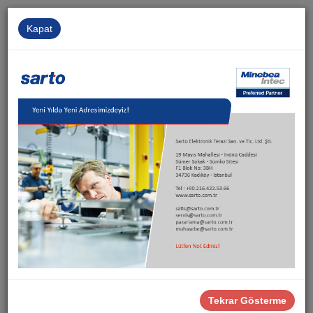
Kapat
Kurumsal
İnsan Kaynakları
İletişim
Sarto
Ürünler
Ex Çözümler
Tehlikeli Alan Load Cell'leri
LC Tigo S-Tipi Çekme Load Cell
Tekrar Gösterme
LC Tigo S-Tipi Çekme Load Cell