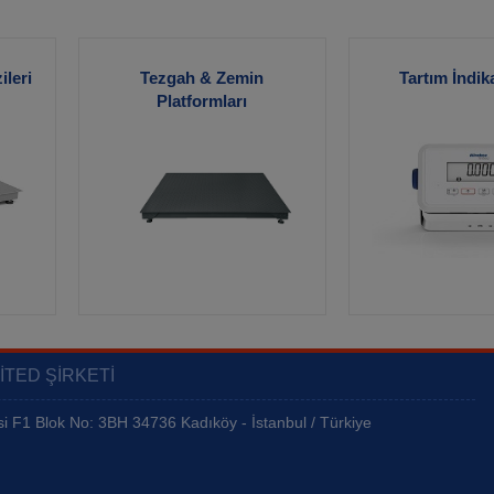
leri
Tezgah & Zemin
Tartım İndika
Platformları
 Tartım İndikatörleri
ITED ŞIRKETI
Gözat
Gözat
 F1 Blok No: 3BH 34736 Kadıköy - İstanbul / Türkiye