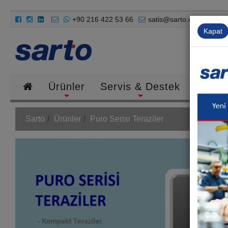
+90 216 422 53 66
satis@sarto.com.tr
Kapat
Ürünler
Servis & Destek
Endüst
Sarto
Ürünler
Puro Serisi Teraziler