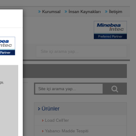
Kurumsal
İnsan Kaynakları
İletişim
Ürünler
Load Cell’ler
Yabancı Madde Tespiti