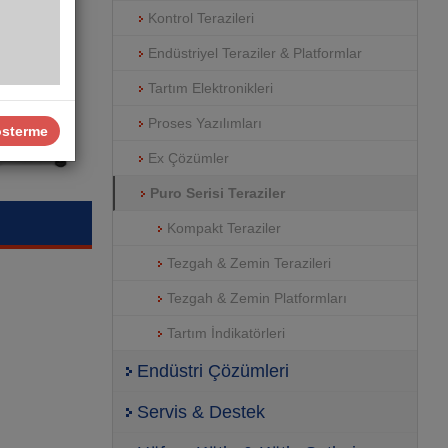
Kontrol Terazileri
Endüstriyel Teraziler & Platformlar
Tartım Elektronikleri
Proses Yazılımları
österme
Ex Çözümler
Puro Serisi Teraziler
Kompakt Teraziler
Tezgah & Zemin Terazileri
Tezgah & Zemin Platformları
Tartım İndikatörleri
Endüstri Çözümleri
Servis & Destek