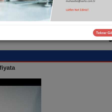
Tekrar G
iyata