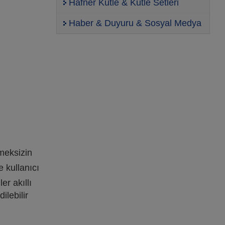
Häfner Kütle & Kütle Setleri
Haber & Duyuru & Sosyal Medya
tmeksizin
e kullanıcı
ler akıllı
ilebilir