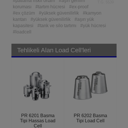
#patlama riskli ortam
#aşırı gerilim
T.G. 5539
koruması
#tartım hücresi
#ex-proof
#ex çözüm
#yüksek güvenilirlik
#kamyon
kantarı
#yüksek güvenilirlik
#aşırı yük
kapasitesi
#tank ve silo tartımı
#yük hücresi
#loadcell
Tehlikeli Alan Load Cell'leri
PR 6201 Basma
PR 6202 Basma
Tipi Hassas Load
Tipi Load Cell
Cell