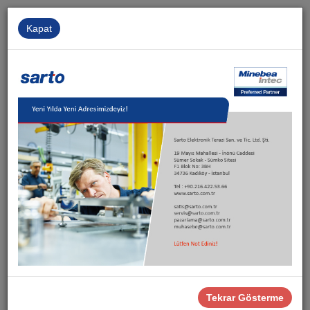
Kapat
Kurumsal
İnsan Kaynakları
İletişim
Sarto
Ürünler
Ex Çözümler
Tehlikeli Alan Load Cell'leri
PR 6221 Kamyon Kantar Load Cell’i
Tekrar Gösterme
PR 6221 Kamyon Kantar Load